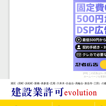
[PR] この広告は
ホームページを更新
港区（田町･浜松町･新橋･表参道･広尾･六本木･白金台･高輪台･泉岳寺･三田）
の