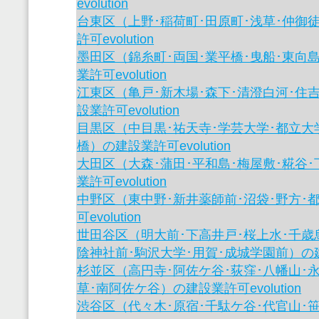
evolution
台東区（上野･稲荷町･田原町･浅草･仲御
許可evolution
墨田区（錦糸町･両国･業平橋･曳船･東向
業許可evolution
江東区（亀戸･新木場･森下･清澄白河･住
設業許可evolution
目黒区（中目黒･祐天寺･学芸大学･都立大
橋）の建設業許可evolution
大田区（大森･蒲田･平和島･梅屋敷･糀谷
業許可evolution
中野区（東中野･新井薬師前･沼袋･野方･
可evolution
世田谷区（明大前･下高井戸･桜上水･千歳
陰神社前･駒沢大学･用賀･成城学園前）の建設業
杉並区（高円寺･阿佐ケ谷･荻窪･八幡山･永
草･南阿佐ケ谷）の建設業許可evolution
渋谷区（代々木･原宿･千駄ケ谷･代官山･