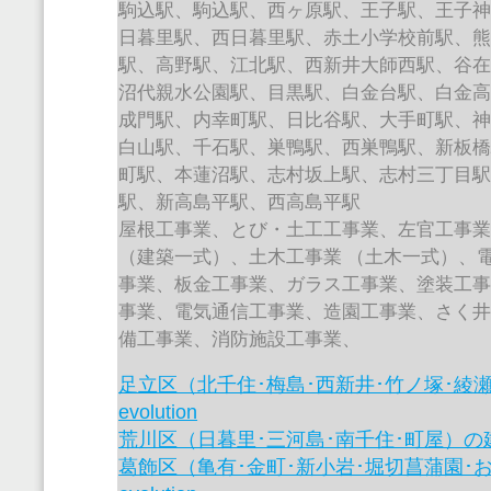
駒込駅、駒込駅、西ヶ原駅、王子駅、王子
日暮里駅、西日暮里駅、赤土小学校前駅、
駅、高野駅、江北駅、西新井大師西駅、谷
沼代親水公園駅、目黒駅、白金台駅、白金
成門駅、内幸町駅、日比谷駅、大手町駅、
白山駅、千石駅、巣鴨駅、西巣鴨駅、新板
町駅、本蓮沼駅、志村坂上駅、志村三丁目
駅、新高島平駅、西高島平駅
屋根工事業、とび・土工工事業、左官工事
（建築一式）、土木工事業 （土木一式）、
事業、板金工事業、ガラス工事業、塗装工
事業、電気通信工事業、造園工事業、さく
備工事業、消防施設工事業、
足立区（北千住･梅島･西新井･竹ノ塚･綾
evolution
荒川区（日暮里･三河島･南千住･町屋）の建設業
葛飾区（亀有･金町･新小岩･堀切菖蒲園･