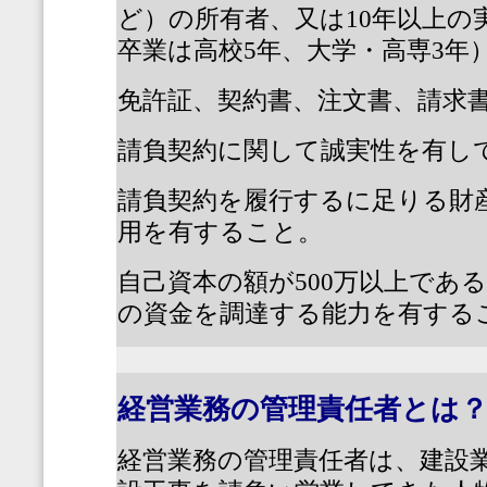
ど）の所有者、又は
10
年以上の
卒業は高校
5
年、大学・高専
3
年
免許証、契約書、注文書、請求
請負契約に関して誠実性を有し
請負契約を履行するに足りる財
用を有すること。
自己資本の額が
500
万以上であ
の資金を調達する能力を有する
経営業務の管理責任者とは
経営業務の管理責任者は、建設