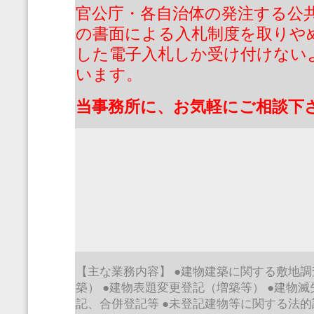
官公庁・各自治体の発注する公
の書面による入札制度を取りや
した電子入札しか受け付けない
います。
当事務所に、お気軽にご相談下
【主な業務内容】
●
建物建築に関する敷地調
築）
●
建物表題変更登記（増築等）
●
建物滅
記、合併登記等
●
未登記建物等に関する法