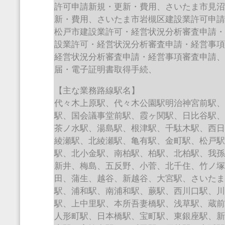
許可申請新規・更新・費用、さいたま市見
新・費用、さいたま市岩槻区建設業許可申
松戸市建設業許可・経営状況分析審査申請
設業許可・経営状況分析審査申請・経営事
経営状況分析審査申請・経営事項審査申請
届・電子証明書取得手続、
【主な業務路線駅名】
代々木上原駅、代々木公園駅明治神宮前駅
駅、国会議事堂前駅、霞ヶ関駅、日比谷駅
茶ノ水駅、湯島駅、根津駅、千駄木駅、西
綾瀬駅、北綾瀬駅、亀有駅、金町駅、松戸
駅、北小金駅、南柏駅、柏駅、北柏駅、我
新井、梅島、五反野、小菅、北千住、竹ノ
田、蒲生、越谷、新越谷、大宮駅、さいた
駅、浦和駅、南浦和駅、蕨駅、西川口駅、
駅、上中里駅、本所吾妻橋駅、浅草駅、蔵
人形町駅、日本橋駅、宝町駅、東銀座駅、