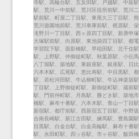
寺駅、高輪台駅、五反田駅、戸越駅、中延
駅、荒川一中前駅、荒川区役所前駅、荒川
駅前駅、町屋二丁目駅、東尾久三丁目駅、
荒川遊園地前駅、荒川車庫前駅、梶原駅、
滝野川一丁目駅、西ヶ原四丁目駅、新庚申
大塚駅前駅、向原駅、東池袋四丁目駅、都
学習院下駅、面影橋駅、早稲田駅、北千住
駅、上野駅、仲御徒町駅、秋葉原駅、小伝
八丁堀駅、築地駅、東銀座駅、銀座駅、日
六本木駅、広尾駅、恵比寿駅、中目黒駅、
駅、若松河田駅、牛込柳町駅、牛込神楽坂
丁目駅、上野御徒町駅、新御徒町駅、蔵前
駅、門前仲町駅、月島駅、勝どき駅、築地
橋駅、麻布十番駅、六本木駅、青山一丁目
新宿駅、都庁前駅、西新宿五丁目駅、中野
合南長崎駅、新江古田駅、練馬駅、豊島園
目黒駅、白金台駅、白金高輪駅、麻布十番
駅、永田町駅、四ッ谷駅、市ヶ谷駅、飯田