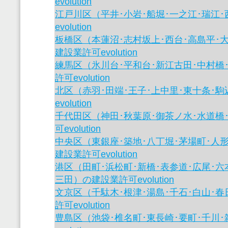
evolution
江戸川区（平井･小岩･船堀･一之江･瑞江
evolution
板橋区（本蓮沼･志村坂上･西台･高島平･
建設業許可evolution
練馬区（氷川台･平和台･新江古田･中村橋
許可evolution
北区（赤羽･田端･王子･上中里･東十条･
evolution
千代田区（神田･秋葉原･御茶ノ水･水道橋
可evolution
中央区（東銀座･築地･八丁堀･茅場町･人
建設業許可evolution
港区（田町･浜松町･新橋･表参道･広尾･六
三田）の建設業許可evolution
文京区（千駄木･根津･湯島･千石･白山･
許可evolution
豊島区（池袋･椎名町･東長崎･要町･千川