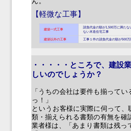
ん。
【軽微な工事】
請負代金の額が1,500万に満た
建築一式工事
ない木造住宅工事
建築以外の工事
工事１件の請負代金の額が500
・・・・・ところで、建設
しいのでしょうか？
「うちの会社は要件も揃ってい
っ！」
というお客様に実際に伺って、
類・揃えられる書類の有無を確
業者様は、
「あまり書類は残っ