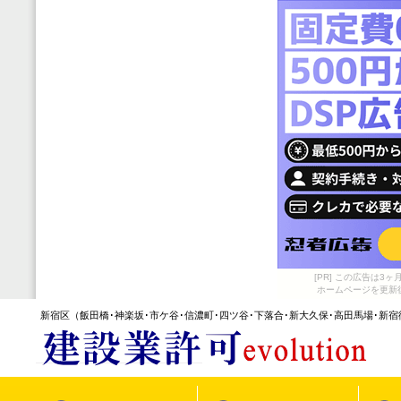
[PR] この広告は
ホームページを更新
新宿区
（飯田橋･神楽坂･市ケ谷･信濃町･四ツ谷･下落合･新大久保･高田馬場･新