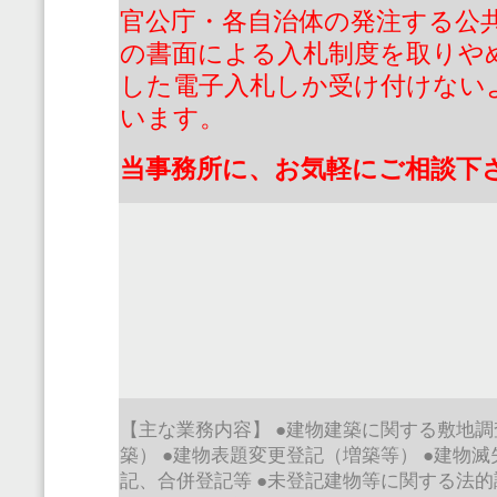
官公庁・各自治体の発注する公
の書面による入札制度を取りや
した電子入札しか受け付けない
います。
当事務所に、お気軽にご相談下
【主な業務内容】
●
建物建築に関する敷地調
築）
●
建物表題変更登記（増築等）
●
建物滅
記、合併登記等
●
未登記建物等に関する法