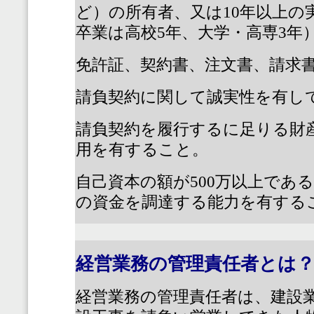
ど）の所有者、又は
10
年以上の
卒業は高校
5
年、大学・高専
3
年
免許証、契約書、注文書、請求
請負契約に関して誠実性を有し
請負契約を履行するに足りる財
用を有すること。
自己資本の額が
500
万以上であ
の資金を調達する能力を有する
経営業務の管理責任者とは
経営業務の管理責任者は、建設