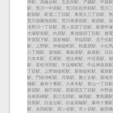
寺駅、高輪台駅、五反田駅、戸越駅、中延
駅、荒川一中前駅、荒川区役所前駅、荒川
駅前駅、町屋二丁目駅、東尾久三丁目駅、
荒川遊園地前駅、荒川車庫前駅、梶原駅、
滝野川一丁目駅、西ヶ原四丁目駅、新庚申
大塚駅前駅、向原駅、東池袋四丁目駅、都
学習院下駅、面影橋駅、早稲田駅、北千住
駅、上野駅、仲御徒町駅、秋葉原駅、小伝
八丁堀駅、築地駅、東銀座駅、銀座駅、日
六本木駅、広尾駅、恵比寿駅、中目黒駅、
駅、若松河田駅、牛込柳町駅、牛込神楽坂
丁目駅、上野御徒町駅、新御徒町駅、蔵前
駅、門前仲町駅、月島駅、勝どき駅、築地
橋駅、麻布十番駅、六本木駅、青山一丁目
新宿駅、都庁前駅、西新宿五丁目駅、中野
合南長崎駅、新江古田駅、練馬駅、豊島園
目黒駅、白金台駅、白金高輪駅、麻布十番
駅、永田町駅、四ッ谷駅、市ヶ谷駅、飯田