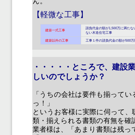
ん。
【軽微な工事】
請負代金の額が1,500万に満た
建築一式工事
ない木造住宅工事
建築以外の工事
工事１件の請負代金の額が500
・・・・・ところで、建設
しいのでしょうか？
「うちの会社は要件も揃ってい
っ！」
というお客様に実際に伺って、
類・揃えられる書類の有無を確
業者様は、
「あまり書類は残っ