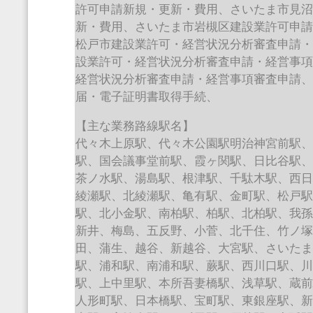
許可申請新規・更新・費用、さいたま市見
新・費用、さいたま市岩槻区建設業許可申
松戸市建設業許可・経営状況分析審査申請
設業許可・経営状況分析審査申請・経営事
経営状況分析審査申請・経営事項審査申請
届・電子証明書取得手続、
【主な業務路線駅名】
代々木上原駅、代々木公園駅明治神宮前駅
駅、国会議事堂前駅、霞ヶ関駅、日比谷駅
茶ノ水駅、湯島駅、根津駅、千駄木駅、西
綾瀬駅、北綾瀬駅、亀有駅、金町駅、松戸
駅、北小金駅、南柏駅、柏駅、北柏駅、我
新井、梅島、五反野、小菅、北千住、竹ノ
田、蒲生、越谷、新越谷、大宮駅、さいた
駅、浦和駅、南浦和駅、蕨駅、西川口駅、
駅、上中里駅、本所吾妻橋駅、浅草駅、蔵
人形町駅、日本橋駅、宝町駅、東銀座駅、