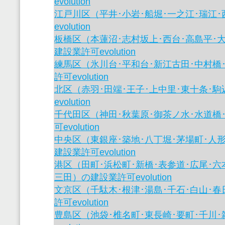
evolution
江戸川区（平井･小岩･船堀･一之江･瑞江
evolution
板橋区（本蓮沼･志村坂上･西台･高島平･
建設業許可evolution
練馬区（氷川台･平和台･新江古田･中村橋
許可evolution
北区（赤羽･田端･王子･上中里･東十条･
evolution
千代田区（神田･秋葉原･御茶ノ水･水道橋
可evolution
中央区（東銀座･築地･八丁堀･茅場町･人
建設業許可evolution
港区（田町･浜松町･新橋･表参道･広尾･六
三田）の建設業許可evolution
文京区（千駄木･根津･湯島･千石･白山･
許可evolution
豊島区（池袋･椎名町･東長崎･要町･千川