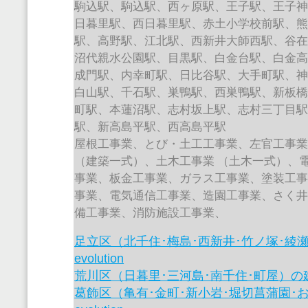
駒込駅、駒込駅、西ヶ原駅、王子駅、王子
日暮里駅、西日暮里駅、赤土小学校前駅、
駅、高野駅、江北駅、西新井大師西駅、谷
沼代親水公園駅、目黒駅、白金台駅、白金
成門駅、内幸町駅、日比谷駅、大手町駅、
白山駅、千石駅、巣鴨駅、西巣鴨駅、新板
町駅、本蓮沼駅、志村坂上駅、志村三丁目
駅、新高島平駅、西高島平駅
屋根工事業、とび・土工工事業、左官工事
（建築一式）、土木工事業 （土木一式）、
事業、板金工事業、ガラス工事業、塗装工
事業、電気通信工事業、造園工事業、さく
備工事業、消防施設工事業、
足立区（北千住･梅島･西新井･竹ノ塚･綾
evolution
荒川区（日暮里･三河島･南千住･町屋）の建設業
葛飾区（亀有･金町･新小岩･堀切菖蒲園･