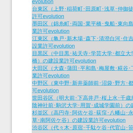
evolution
台東区（上野･稲荷町･田原町･浅草･仲御
許可evolution
墨田区（錦糸町･両国･業平橋･曳船･東向
業許可evolution
江東区（亀戸･新木場･森下･清澄白河･住
設業許可evolution
目黒区（中目黒･祐天寺･学芸大学･都立大
橋）の建設業許可evolution
大田区（大森･蒲田･平和島･梅屋敷･糀谷
業許可evolution
中野区（東中野･新井薬師前･沼袋･野方･
可evolution
世田谷区（明大前･下高井戸･桜上水･千歳
陰神社前･駒沢大学･用賀･成城学園前）の建設業
杉並区（高円寺･阿佐ケ谷･荻窪･八幡山･永
草･南阿佐ケ谷）の建設業許可evolution
渋谷区（代々木･原宿･千駄ケ谷･代官山･