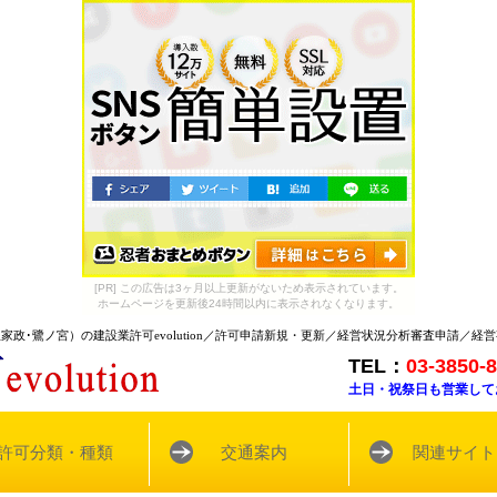
[PR] この広告は3ヶ月以上更新がないため表示されています。
ホームページを更新後24時間以内に表示されなくなります。
立家政･鷺ノ宮）
の建設業許可
evolution
／許可申請新規・更新／経営状況分析審査申請／経営
TEL：
03-3850-
土日・祝祭日も営業して
許可分類・種類
交通案内
関連サイト