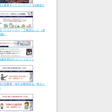
国士業者ネットコンテンツ【法
務舎】
国ハウスメーカー・工務店ねっと（首
圏版）
物滅失登記のコンシェルジュ
国の法務局・地方法務局所在一覧セン
ー