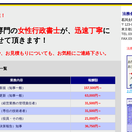
法務舎
業！
石川土
〒123-0
専門の
女性行政書士
が、
迅速丁寧
に
東京都足
TEL.03-
せて頂きます！
FAX.03-
法
、お見積もりについても、お気軽にご連絡下さい。
一覧
業務内容
報酬額
規（知事一般）
157,500円～
お
新（知事一般）
63,000円～
経営業務の管理責任者）
31,500円～
専任の技術者者）
31,500円～
役員・その他）
21,000円～
決算報告）知事
36,750円～