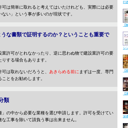
行
許可は簡単に取れると考えてはいたけれども、実際には必要
いない」という事が多いのが現状です。
【
ような書類で証明するのか？ということも重要で
シ
設業許可がとれなかったり、逆に思わぬ物で建設業許可の要
たりする場合もあります。
【
許可は取れないだろうと、
あきらめる前に
まずは一度、専門
ることをお勧めします。
【
分類
種」の中から必要な業種を選び申請します。許可を受けてい
深
微な工事を除いて請負う事は出来ません。