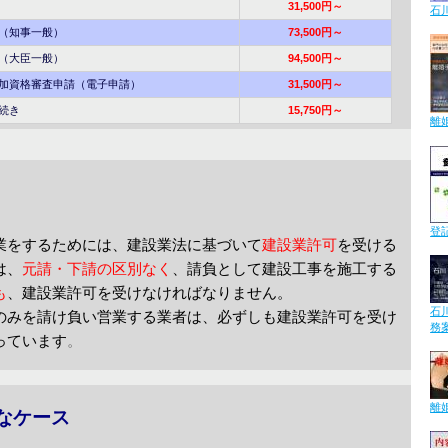
31,500円～
石
（知事一般）
73,500円～
（大臣一般）
94,500円～
資格審査申請（電子申請）
31,500円～
続き
15,750円～
離
登
業をするためには、建設業法に基づいて
建設業許可
を受ける
は、
元請・下請の区別なく
、請負として建設工事を施工する
も
、建設業許可を受けなければなりません。
石
のみを請け負い営業する業者は、必ずしも建設業許可を受け
務
っています
。
離
なケース