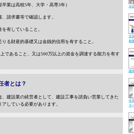
程卒業は高校
5
年、大学・高専
3
年）
全
書、請求書等で確認します。
性を有していること。
全
足りる財産的基礎又は金銭的信用を有すること。
都
以上であること、又は
500
万以上の資金を調達する能力を有す
建
任者とは？
は、建設業の経営者として、建設工事を請負い営業してきた
全
リアしている必要があります。
タ