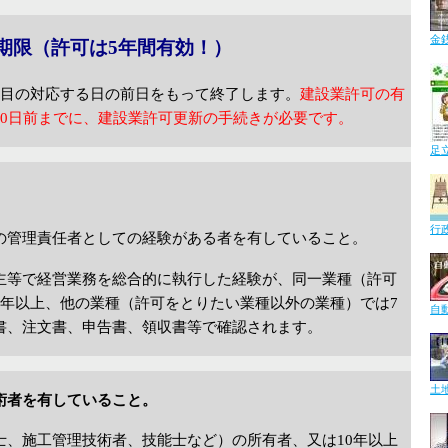
金
期限（許可は
5
年間有効！）
年目の対応する日の前日をもって終了します。
建設業許可の有
30
日前までに、建設業許可更新の手続きが必要です。
足
行
の管理責任者としての経験がある者を有していること。
主等で経営業務を総合的に執行した経験が、同一業種（許可
5
年以上、他の業種（許可をとりたい業種以外の業種）では
7
自
書、注文書、申告書、領収書等で確認されます。
土
術者を有していること。
士、施工管理技術者、技能士など）の所有者、又は
10
年以上