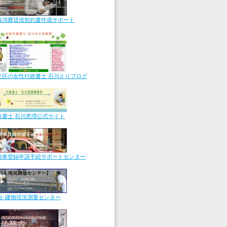
銭消費貸借契約書作成サポート
立区の女
性行政書士
石川えりブログ
政書士 石川恵理公式サイト
動車登録申請手続サポートセンター
地･建物現況測量センター