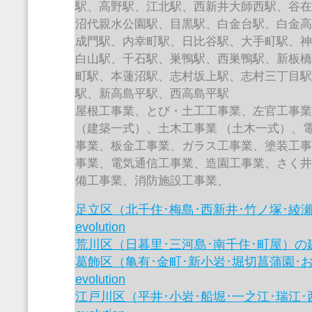
駅、高野駅、江北駅、西新井大師西駅、谷
沼代親水公園駅、目黒駅、白金台駅、白金
成門駅、内幸町駅、日比谷駅、大手町駅、
白山駅、千石駅、巣鴨駅、西巣鴨駅、新板
町駅、本蓮沼駅、志村坂上駅、志村三丁目
駅、新高島平駅、西高島平駅
屋根工事業、とび・土工工事業、左官工事
（建築一式）、土木工事業 （土木一式）、
事業、板金工事業、ガラス工事業、塗装工
事業、電気通信工事業、造園工事業、さく
備工事業、消防施設工事業、
足立区（北千住･梅島･西新井･竹ノ塚･綾
evolution
荒川区（日暮里･三河島･南千住･町屋）の建設業
葛飾区（亀有･金町･新小岩･堀切菖蒲園･
evolution
江戸川区（平井･小岩･船堀･一之江･瑞江