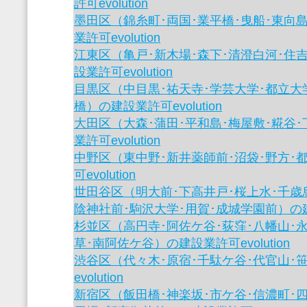
許可evolution
墨田区（錦糸町･両国･業平橋･曳船･東向
業許可evolution
江東区（亀戸･新木場･森下･清澄白河･住
設業許可evolution
目黒区（中目黒･祐天寺･学芸大学･都立大
橋）の建設業許可evolution
大田区（大森･蒲田･平和島･梅屋敷･糀谷
業許可evolution
中野区（東中野･新井薬師前･沼袋･野方･
可evolution
世田谷区（明大前･下高井戸･桜上水･千歳
陰神社前･駒沢大学･用賀･成城学園前）の建設業
杉並区（高円寺･阿佐ケ谷･荻窪･八幡山･永
草･南阿佐ケ谷）の建設業許可evolution
渋谷区（代々木･原宿･千駄ケ谷･代官山･
evolution
新宿区（飯田橋･神楽坂･市ケ谷･信濃町･