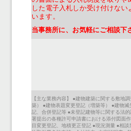
した電子入札しか受け付けない
います。
当事務所に、お気軽にご相談下
【主な業務内容】
●
建物建築に関する敷地調
築）
●
建物表題変更登記（増築等）
●
建物滅
記、合併登記等
●
未登記建物等に関する法
署提出の各種許可申請書における添付図面
目変更登記、地積更正登記
●
現況測量
●
相談