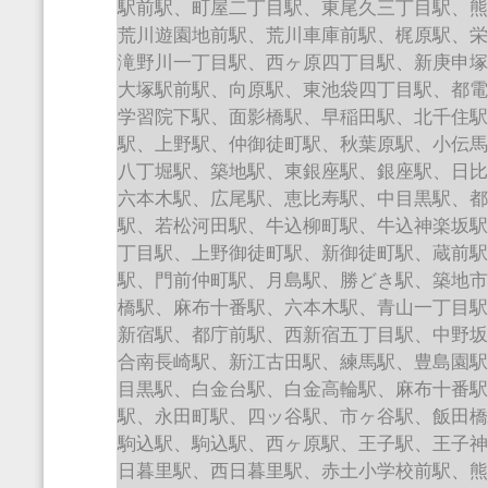
駅前駅、町屋二丁目駅、東尾久三丁目駅、
荒川遊園地前駅、荒川車庫前駅、梶原駅、
滝野川一丁目駅、西ヶ原四丁目駅、新庚申
大塚駅前駅、向原駅、東池袋四丁目駅、都
学習院下駅、面影橋駅、早稲田駅、北千住
駅、上野駅、仲御徒町駅、秋葉原駅、小伝
八丁堀駅、築地駅、東銀座駅、銀座駅、日
六本木駅、広尾駅、恵比寿駅、中目黒駅、
駅、若松河田駅、牛込柳町駅、牛込神楽坂
丁目駅、上野御徒町駅、新御徒町駅、蔵前
駅、門前仲町駅、月島駅、勝どき駅、築地
橋駅、麻布十番駅、六本木駅、青山一丁目
新宿駅、都庁前駅、西新宿五丁目駅、中野
合南長崎駅、新江古田駅、練馬駅、豊島園
目黒駅、白金台駅、白金高輪駅、麻布十番
駅、永田町駅、四ッ谷駅、市ヶ谷駅、飯田
駒込駅、駒込駅、西ヶ原駅、王子駅、王子
日暮里駅、西日暮里駅、赤土小学校前駅、