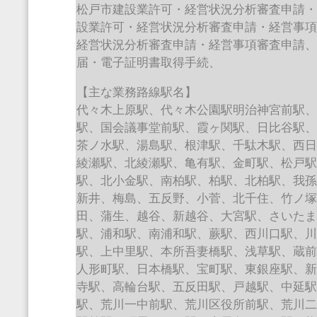
松戸市建設業許可・経営状況分析審査申請
設業許可・経営状況分析審査申請・経営事
経営状況分析審査申請・経営事項審査申請
届・電子証明書取得手続、
【主な業務路線駅名】
代々木上原駅、代々木公園駅明治神宮前駅
駅、国会議事堂前駅、霞ヶ関駅、日比谷駅
茶ノ水駅、湯島駅、根津駅、千駄木駅、西
綾瀬駅、北綾瀬駅、亀有駅、金町駅、松戸
駅、北小金駅、南柏駅、柏駅、北柏駅、我
新井、梅島、五反野、小菅、北千住、竹ノ
田、蒲生、越谷、新越谷、大宮駅、さいた
駅、浦和駅、南浦和駅、蕨駅、西川口駅、
駅、上中里駅、本所吾妻橋駅、浅草駅、蔵
人形町駅、日本橋駅、宝町駅、東銀座駅、
寺駅、高輪台駅、五反田駅、戸越駅、中延
駅、荒川一中前駅、荒川区役所前駅、荒川