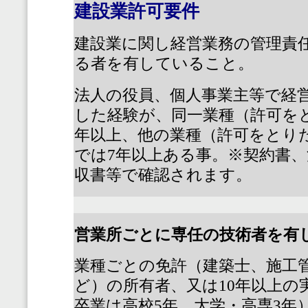
建設業許可要件
建設業に関し経営業務の管理責
る者を有していること。
法人の役員、個人事業主等で経
した経験が、同一業種（許可を
年以上、他の業種（許可をとり
では
7
年以上ある事。※契約書、
収書等で確認されます。
営業所ごとに専任の技術者を有
業種ごとの免許（建築士、施工
ど）の所有者、又は
10
年以上の
卒業は高校
5
年、大学・高専
3
年