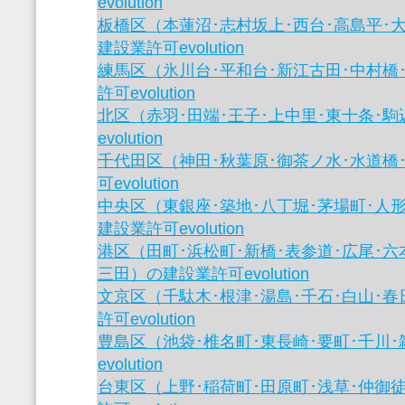
evolution
板橋区（本蓮沼･志村坂上･西台･高島平･
建設業許可evolution
練馬区（氷川台･平和台･新江古田･中村橋
許可evolution
北区（赤羽･田端･王子･上中里･東十条･
evolution
千代田区（神田･秋葉原･御茶ノ水･水道橋
可evolution
中央区（東銀座･築地･八丁堀･茅場町･人
建設業許可evolution
港区（田町･浜松町･新橋･表参道･広尾･六
三田）の建設業許可evolution
文京区（千駄木･根津･湯島･千石･白山･
許可evolution
豊島区（池袋･椎名町･東長崎･要町･千川
evolution
台東区（上野･稲荷町･田原町･浅草･仲御