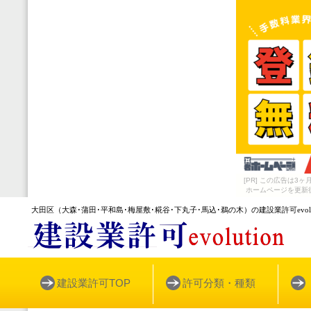
[PR] この広告は
ホームページを更新
大田区
（大森･蒲田･平和島･梅屋敷･糀谷･下丸子･馬込･鵜の木）
の建設業許可
evol
建設業許可TOP
許可分類・種類